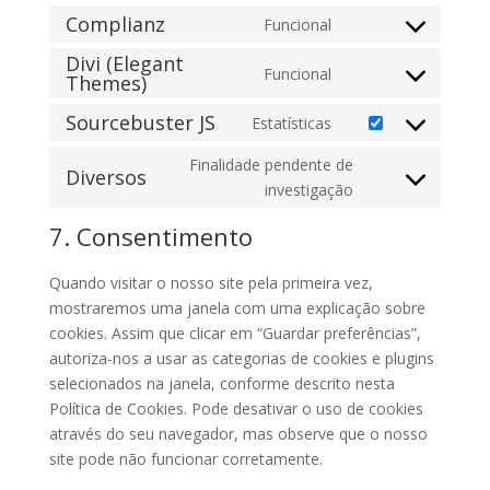
service
to
Complianz
Funcional
google-
Consent
service
maps
Divi (Elegant
to
facebook
Funcional
Themes)
Consent
service
to
complianz
Sourcebuster JS
Estatísticas
Consent
service
to
divi-
Finalidade pendente de
Diversos
service
(elegant-
Consent
investigação
sourcebuster-
themes)
to
7. Consentimento
js
service
diversos
Quando visitar o nosso site pela primeira vez,
mostraremos uma janela com uma explicação sobre
cookies. Assim que clicar em “Guardar preferências”,
autoriza-nos a usar as categorias de cookies e plugins
selecionados na janela, conforme descrito nesta
Política de Cookies. Pode desativar o uso de cookies
através do seu navegador, mas observe que o nosso
site pode não funcionar corretamente.