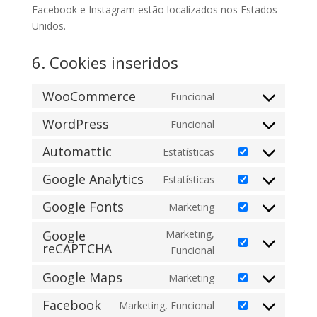
Facebook e Instagram estão localizados nos Estados
Unidos.
6. Cookies inseridos
WooCommerce
Funcional
Consent
to
WordPress
Funcional
Consent
service
to
Automattic
Estatísticas
woocommerce
Consent
service
to
Google Analytics
Estatísticas
wordpress
Consent
service
to
Google Fonts
Marketing
automattic
Consent
service
to
Google
Marketing,
google-
reCAPTCHA
service
Consent
Funcional
analytics
google-
to
Google Maps
Marketing
fonts
service
Consent
google-
to
Facebook
Marketing, Funcional
Consent
recaptcha