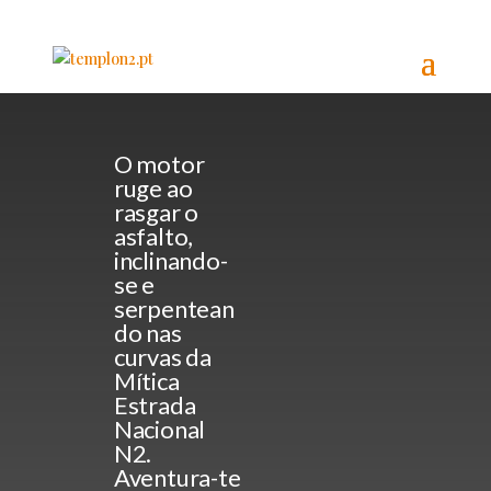
Faça-se à
estrada
O motor
ruge ao
rasgar o
asfalto,
inclinando-
se e
serpentean
do nas
curvas da
Mítica
Estrada
Nacional
N2.
Aventura-te