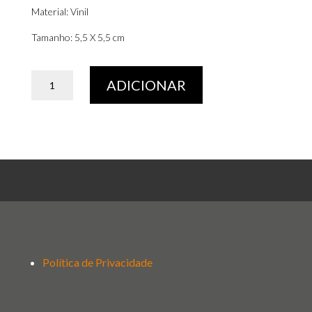
Material: Vinil
Tamanho: 5,5 X 5,5 cm
Quantidade
ADICIONAR
de
Autocolante
Carimbo
KM0
Chaves
Política de Privacidade