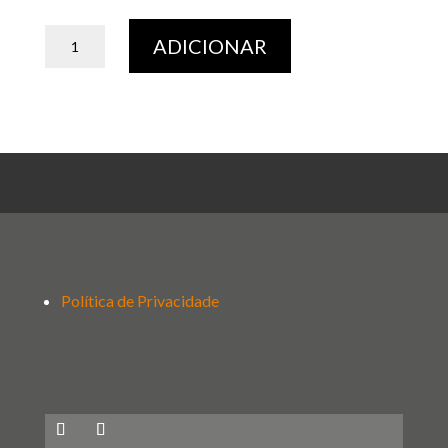
Quantidade
ADICIONAR
de
Carimbo
N2
KM738
Branco
6.5
Política de Privacidade