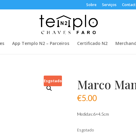
Sobre
Serviços
Contact
es
App Templo N2 – Parceiros
Certificado N2
Merchand
Marco Man
Esgotado
€
5.00
Medidas:6×4.5cm
Esgotado