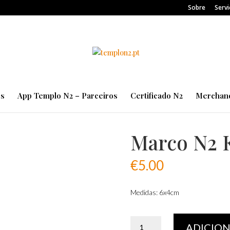
Sobre
Servi
es
App Templo N2 – Parceiros
Certificado N2
Merchand
Marco N2 
€
5.00
Medidas: 6x4cm
Quantidade
ADICIO