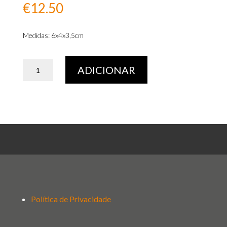
€
12.50
Medidas: 6x4x3,5cm
Quantidade
ADICIONAR
de
Pisa
Papeis
Marco
N2
KM738
Política de Privacidade